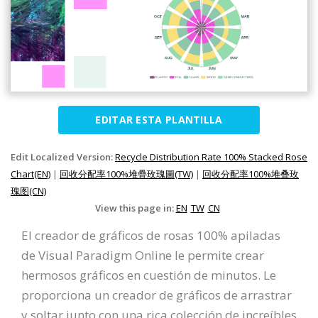
EDITAR ESTA PLANTILLA
Edit Localized Version:
Recycle Distribution Rate 100% Stacked Rose
Chart(EN)
|
回收分配率100%堆疊玫瑰圖(TW)
|
回收分配率100%堆叠玫
瑰图(CN)
View this page in:
EN
TW
CN
El creador de gráficos de rosas 100% apiladas
de Visual Paradigm Online le permite crear
hermosos gráficos en cuestión de minutos. Le
proporciona un creador de gráficos de arrastrar
y soltar junto con una rica colección de increíbles