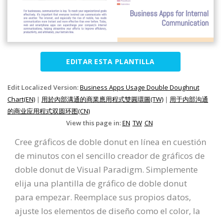
EDITAR ESTA PLANTILLA
Edit Localized Version:
Business Apps Usage Double Doughnut
Chart(EN)
|
用於內部溝通的商業應用程式雙圓環圖(TW)
|
用于内部沟通
的商业应用程式双圆环图(CN)
View this page in:
EN
TW
CN
Cree gráficos de doble donut en línea en cuestión
de minutos con el sencillo creador de gráficos de
doble donut de Visual Paradigm. Simplemente
elija una plantilla de gráfico de doble donut
para empezar. Reemplace sus propios datos,
ajuste los elementos de diseño como el color, la