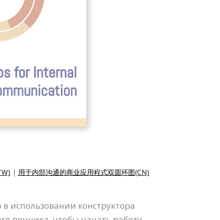
W)
|
用于内部沟通的商业应用程式双圆环图(CN)
 в использовании конструктора
го пончика, чтобы начать работу.