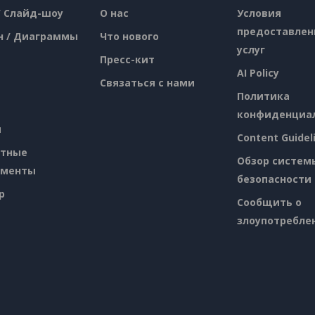
/ Слайд-шоу
О нас
Условия
предоставлен
н / Диаграммы
Что нового
услуг
Пресс-кит
AI Policy
Связаться с нами
Политика
конфиденциа
я
Content Guidel
атные
Обзор систем
ументы
безопасности
p
Сообщить о
злоупотребле