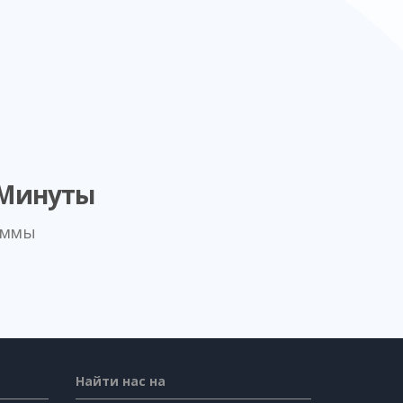
 Минуты
аммы
Найти нас на