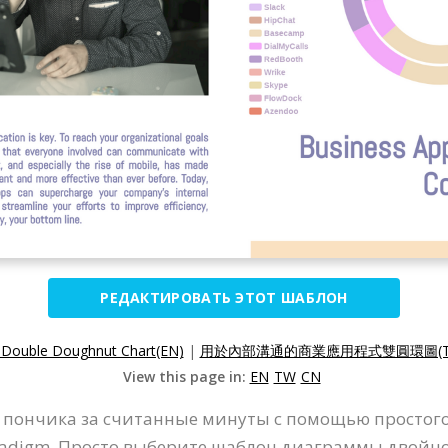
РЕДАКТИРОВАТЬ ЭТОТ ШАБЛОН
 Double Doughnut Chart(EN)
|
用於內部溝通的商業應用程式雙圓環圖(T
View this page in:
EN
TW
CN
 пончика за считанные минуты с помощью простого
radigm. Просто выберите шаблон диаграммы двойно