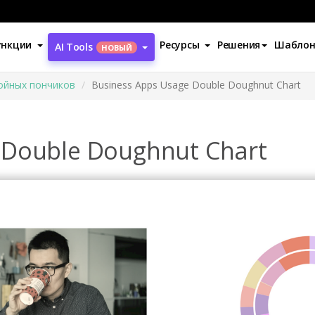
ункции
Ресурсы
Решения
Шабло
AI Tools
НОВЫЙ
ойных пончиков
Business Apps Usage Double Doughnut Chart
 Double Doughnut Chart