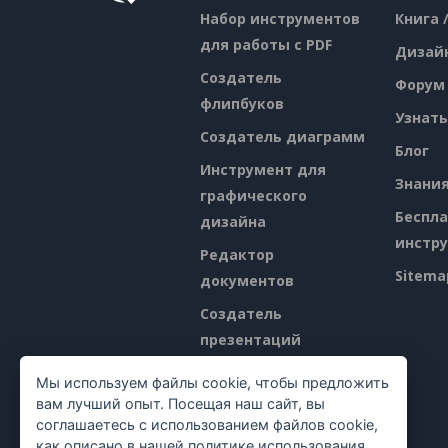
Набор инструментов
Книга 
для работы с PDF
Дизай
Создатель
Форум
флипбуков
Узнать
Создатель диаграмм
Блог
Инструмент для
Знани
графического
Беспл
дизайна
инстр
Редактор
Sitema
документов
Создатель
презентаций
Редактор
Мы используем файлы cookie, чтобы предложить
электронных таблиц
вам лучший опыт. Посещая наш сайт, вы
соглашаетесь с использованием файлов cookie,
Ценообразование
как описано в нашей
политике использования