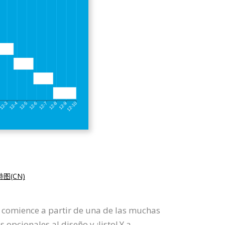
图(CN)
 comience a partir de una de las muchas
pcionales al diseño y ¡listo! Y a