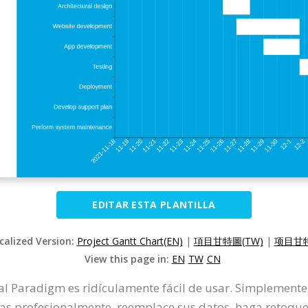
EDITAR ESTA PLANTILLA
calized Version:
Project Gantt Chart(EN)
|
項目甘特圖(TW)
|
项目甘特
View this page in:
EN
TW
CN
al Paradigm es ridículamente fácil de usar. Simplemente
s profesionalmente, reemplace sus datos, haga retoques o