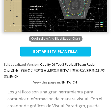
Cool Yellow And Black Radar Chart
EDITAR ESTA PLANTILLA
Edit Localized Version:
Quality Of Top 3 Football Team Radar
Chart(EN)
|
前三名足球隊質素比較雷達圖(TW)
|
前三名足球队质素比较
雷达图(CN)
View this page in:
EN
TW
CN
Los gráficos son una gran herramienta para
comunicar información de manera visual. Con el
creador de gráficos de Visual Paradigm, puede