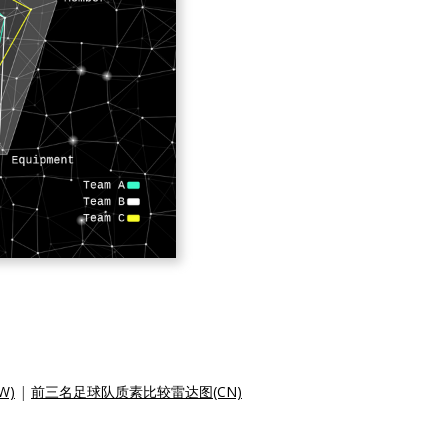
W)
|
前三名足球队质素比较雷达图(CN)