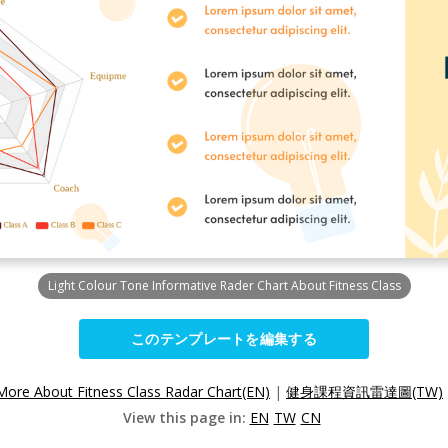
Light Colour Tone Informative Rader Chart About Fitness Class
このテンプレートを編集する
More About Fitness Class Radar Chart(EN)
|
健身課程資訊雷達圖(TW)
View this page in:
EN
TW
CN