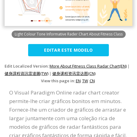
Light Colour Tone Informative Rader Chart About Fitness Class
EDITAR ESTE MODELO
Edit Localized Version:
More About Fitness Class Radar Chart(EN)
|
健身課程資訊雷達圖(TW)
|
健身课程资讯雷达图(CN)
View this page in:
EN
TW
CN
O Visual Paradigm Online radar chart creator
permite-lhe criar gráficos bonitos em minutos.
Fornece-lhe um criador de gráficos de arrastar e
largar juntamente com uma coleção rica de
modelos de gráficos de radar fantásticos para
criar gráficos fantásticos de forma rápida e fácil.