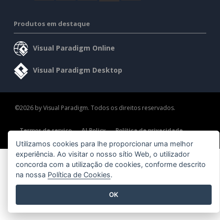
Produtos em destaque
Visual Paradigm Online
Visual Paradigm Desktop
©2026 by Visual Paradigm. Todos os direitos reservados.
Termos de serviço
AI Policy
Política de privacidade
Content Guidelines
Visão geral da segurança
Utilizamos cookies para lhe proporcionar uma melhor
experiência. Ao visitar o nosso sítio Web, o utilizador
concorda com a utilização de cookies, conforme descrito
na nossa
Política de Cookies
.
OK