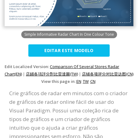
Simple Informative Radar Chart In One Colour Tone
EDITAR ESTE MODELO
Edit Localized Version:
Comparison Of Several Stores Radar
Chart(EN)
|
店鋪各項評分對比雷達圖(TW)
|
店铺各项评分对比雷达图(CN)
View this page in:
EN
TW
CN
Crie gráficos de radar em minutos com o criador
de gráficos de radar online fácil de usar do
Visual Paradigm. Possui uma coleção rica de
tipos de gráficos e um criador de gráficos
intuitivo que o ajuda a criar gráficos
impressionantes sem esforço. Não são