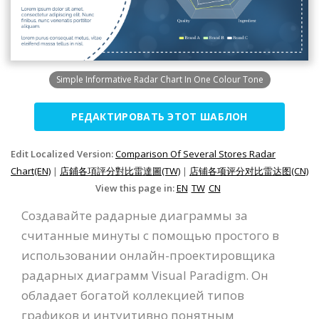
Simple Informative Radar Chart In One Colour Tone
РЕДАКТИРОВАТЬ ЭТОТ ШАБЛОН
Edit Localized Version:
Comparison Of Several Stores Radar
Chart(EN)
|
店鋪各項評分對比雷達圖(TW)
|
店铺各项评分对比雷达图(CN)
View this page in:
EN
TW
CN
Создавайте радарные диаграммы за
считанные минуты с помощью простого в
использовании онлайн-проектировщика
радарных диаграмм Visual Paradigm. Он
обладает богатой коллекцией типов
графиков и интуитивно понятным