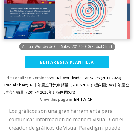
Annual Worldwide Car Sales (2017-2020) Radial Chart
EDITAR ESTA PLANTILLA
Edit Localized Version:
Annual Worldwide Car Sales (2017-2020)
Radial Chart(EN)
|
年度全球汽車銷量（2017-2020）徑向圖(TW)
|
年度全
球汽车销量（2017至2020年）径向图(CN)
View this page in:
EN
TW
CN
Los gráficos son una gran herramienta para
comunicar información de manera visual. Con el
creador de gráficos de Visual Paradigm, puede