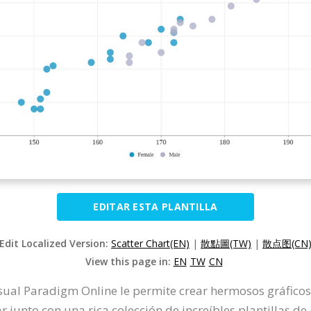
EDITAR ESTA PLANTILLA
Edit Localized Version:
Scatter Chart(EN)
|
散點圖(TW)
|
散点图(CN
View this page in:
EN
TW
CN
isual Paradigm Online le permite crear hermosos gráfico
r junto con una rica colección de increíbles plantillas de