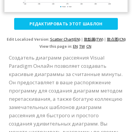
РЕДАКТИРОВАТЬ ЭТОТ ШАБЛОН
Edit Localized Version:
Scatter Chart(EN)
|
散點圖(TW)
|
散点图(CN)
View this page in:
EN
TW
CN
Создатель диаграмм рассеяния Visual
Paradigm Онлайн позволяет создавать
красивые диаграммы за считанные минуты.
Он предоставляет в ваше распоряжение
программу для создания диаграмм методом
перетаскивания, а также богатую коллекцию
замечательных шаблонов диаграмм
рассеяния для быстрого и простого
создания удивительных диаграмм. Вы
можете настраивать диаграммы по своему