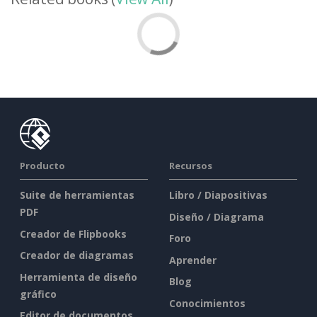
Producto
Recursos
Suite de herramientas
Libro / Diapositivas
PDF
Diseño / Diagrama
Creador de Flipbooks
Foro
Creador de diagramas
Aprender
Herramienta de diseño
Blog
gráfico
Conocimientos
Editor de documentos