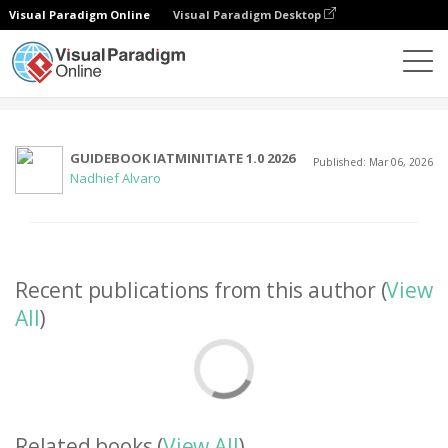
Visual Paradigm Online
Visual Paradigm Desktop
Comunidad
Usuario
GUIDEBOOK IATMINITIATE 1.0 2026
Published: Mar 06, 2026
Nadhief Alvaro
Recent publications from this author (
View
All
)
Related books (
View All
)