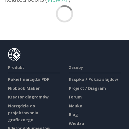
Produkt
Zasoby
Pakiet narzędzi PDF
Książka / Pokaz slajdów
Flipbook Maker
Projekt / Diagram
Kreator diagramów
Forum
Narzędzie do
Nauka
projektowania
Blog
graficznego
Wiedza
Edytor dokumentów