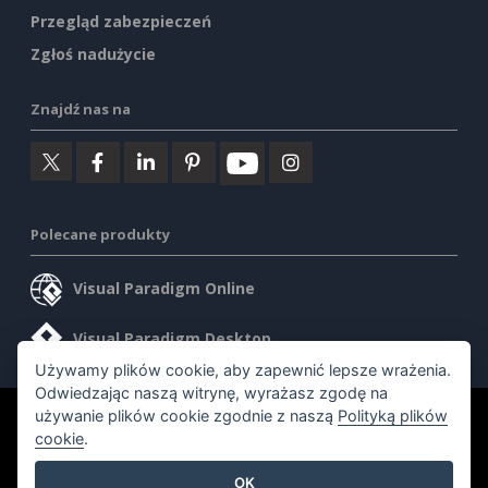
Przegląd zabezpieczeń
Zgłoś nadużycie
Znajdź nas na
Polecane produkty
Visual Paradigm Online
Visual Paradigm Desktop
Używamy plików cookie, aby zapewnić lepsze wrażenia.
Odwiedzając naszą witrynę, wyrażasz zgodę na
używanie plików cookie zgodnie z naszą
Polityką plików
©2026 by Visual Paradigm. Wszelkie prawa zastrzeżone.
cookie
.
Warunki korzystania z usługi
AI Policy
OK