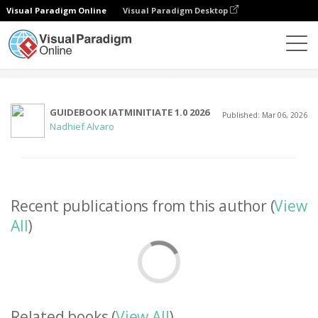
Visual Paradigm Online
Visual Paradigm Desktop
Społeczność
Użytkownik
GUIDEBOOK IATMINITIATE 1.0 2026
Published: Mar 06, 2026
Nadhief Alvaro
Recent publications from this author (
View
All
)
Related books (
View All
)