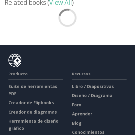
Related books (
View All
)
Producto
Recursos
Suite de herramientas
Libro / Diapositivas
PDF
Diseño / Diagrama
Creador de Flipbooks
Foro
Creador de diagramas
Aprender
Herramienta de diseño
Blog
gráfico
Conocimientos