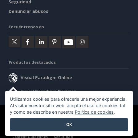
Seguridad
Denunciar abusos
Encuéntrenos en
Productos destacados
Visual Paradigm Online
Visual Paradigm Desktop
Utilizamos cookies para ofrecerle una mejor experiencia.
Al visitar nuestro sitio web, acepta el uso de cookies tal
y como se describe en nuestra
Política de cookies
.
©2026 by Visual Paradigm. Todos los derechos reservados.
OK
Condiciones de servicio
AI Policy
Política de privacidad
Content Guidelines
Seguridad