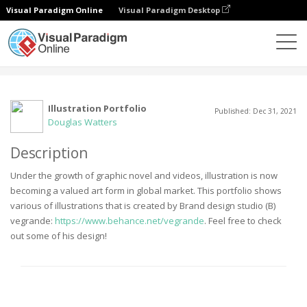
Visual Paradigm Online
Visual Paradigm Desktop
Comunidad
Usuario
Illustration Portfolio
Published: Dec 31, 2021
Douglas Watters
Description
Under the growth of graphic novel and videos, illustration is now
becoming a valued art form in global market. This portfolio shows
various of illustrations that is created by Brand design studio (B)
vegrande:
https://www.behance.net/vegrande
. Feel free to check
out some of his design!