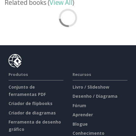
Related books (
View All
)
Produtos
Recursos
Conjunto de
Livro / Slideshow
ferramentas PDF
Desenho / Diagrama
Criador de flipbooks
Fórum
Criador de diagramas
Aprender
Ferramenta de desenho
Blogue
gráfico
Conhecimento