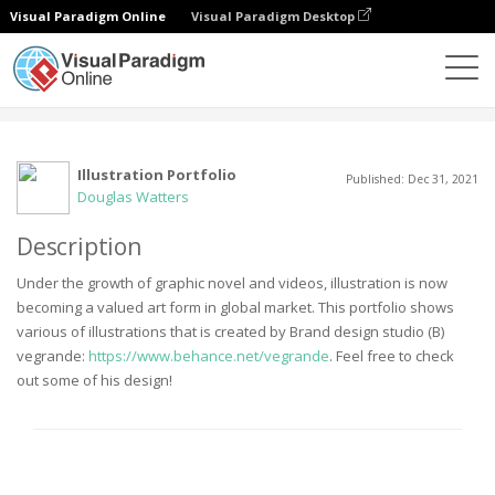
Visual Paradigm Online
Visual Paradigm Desktop
Comunidade
Utilizador
Illustration Portfolio
Published: Dec 31, 2021
Douglas Watters
Description
Under the growth of graphic novel and videos, illustration is now
becoming a valued art form in global market. This portfolio shows
various of illustrations that is created by Brand design studio (B)
vegrande:
https://www.behance.net/vegrande
. Feel free to check
out some of his design!