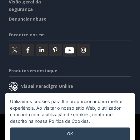
Visão geral da
segurança
Denunciar abuso
Encontre-nos em
Produtos em destaque
Visual Paradigm Online
Visual Paradigm Desktop
Utilizamos cookies para lhe proporcionar uma melhor
experiência. Ao visitar o nosso sítio Web, o utilizador
concorda com a utilização de cookies, conforme
descrito na nossa
Política de Cookies
.
©2026 by Visual Paradigm. Todos os direitos reservados.
OK
Termos de serviço
AI Policy
Política de privacidade