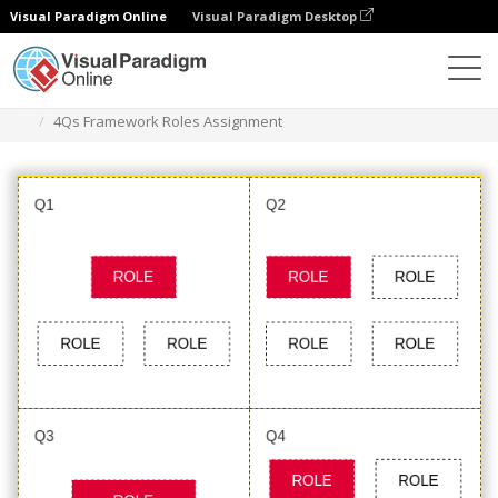
Visual Paradigm Online
Visual Paradigm Desktop
Diagramas
Plantillas
Marco 4Qs
4Qs Framework Roles Assignment