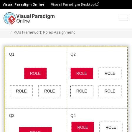
Visual Paradigm Online
Visual Paradigm Desktop
Диаграммы
Шаблоны
4Qs Framework
4Qs Framework Roles Assignment