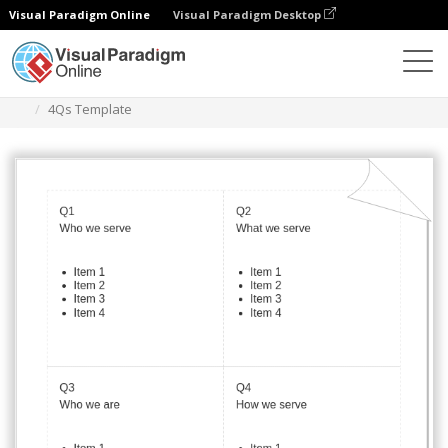
Visual Paradigm Online
Visual Paradigm Desktop
Диаграммы
Шаблоны
4Qs Framework
4Qs Template