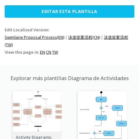
EDITAR ESTA PLANTILLA
Edit Localized Version:
Swimlane Proposal Process(EN)
|
泳道提案流程(CN)
|
泳道提案流程
(TW)
View this page in:
EN
CN
TW
Explorar más plantillas Diagrama de Actividades
Activity Diagrams: