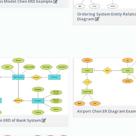
es Model Chen ERD Example
Ordering System Entity Relati
Diagram
Airport Chen ER Diagram Exa
n ERD of Bank System