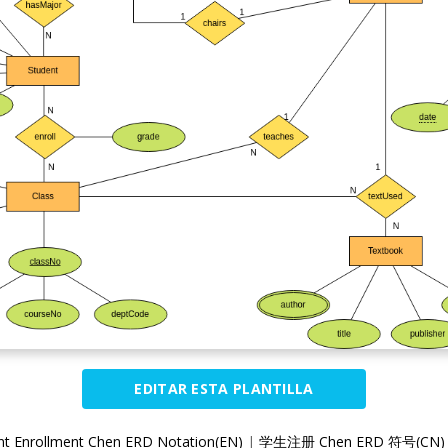
EDITAR ESTA PLANTILLA
nt Enrollment Chen ERD Notation(EN)
|
学生注册 Chen ERD 符号(CN)