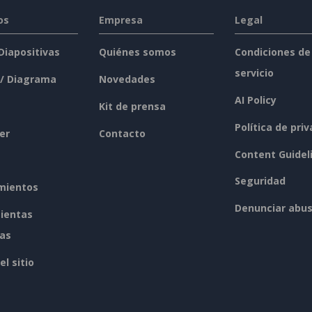
os
Empresa
Legal
 Diapositivas
Quiénes somos
Condiciones de
servicio
 / Diagrama
Novedades
AI Policy
Kit de prensa
Política de pri
er
Contacto
Content Guidel
Seguridad
mientos
Denunciar abu
ientas
tas
l sitio