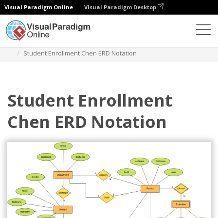
Visual Paradigm Online
Visual Paradigm Desktop
ダイアグラム
テンプレート
チェン実体関係図
Student Enrollment Chen ERD Notation
Student Enrollment
Chen ERD Notation