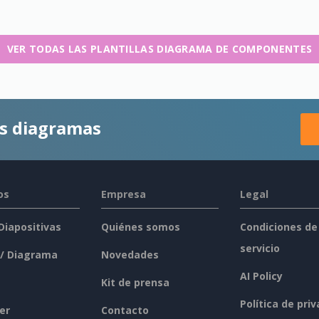
VER TODAS LAS PLANTILLAS DIAGRAMA DE COMPONENTES
es diagramas
os
Empresa
Legal
 Diapositivas
Quiénes somos
Condiciones de
servicio
 / Diagrama
Novedades
AI Policy
Kit de prensa
Política de pri
er
Contacto