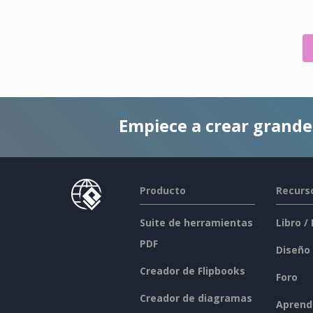
Empiece a crear grand
Producto
Recurs
Suite de herramientas
Libro /
PDF
Diseño
Creador de Flipbooks
Foro
Creador de diagramas
Aprend