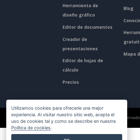
Herramienta de
Blog
diseño gráfico
Conoci
Editor de documentos
Herram
Creador de
gratui
presentaciones
Mapa de
Editor de hojas de
cálculo
Precios
Utilizamos cookies para ofrecerle una mejor
experiencia. Al visitar nuestro sitio web, acepta el
©2026 by Visual Paradigm. Todos los derechos reservado
uso de cookies tal y como se describe en nuestra
Política de cookies
.