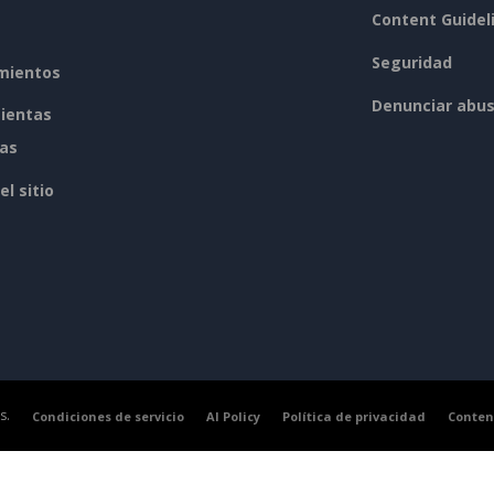
Content Guidel
Seguridad
mientos
Denunciar abu
ientas
tas
l sitio
s.
Condiciones de servicio
AI Policy
Política de privacidad
Conten