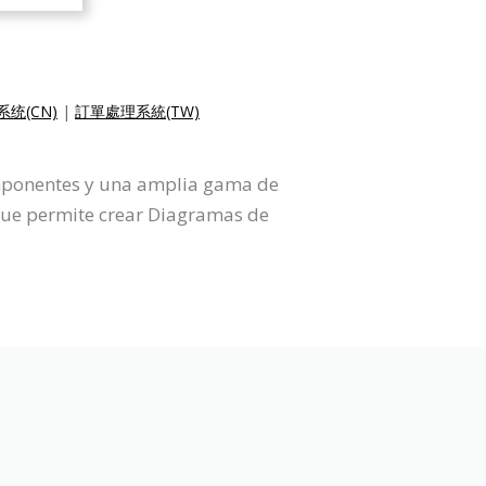
统(CN)
|
訂單處理系統(TW)
omponentes y una amplia gama de
que permite crear Diagramas de