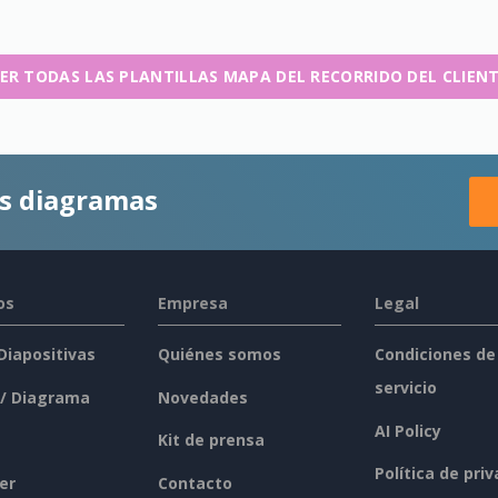
ER TODAS LAS PLANTILLAS MAPA DEL RECORRIDO DEL CLIEN
es diagramas
os
Empresa
Legal
 Diapositivas
Quiénes somos
Condiciones de
servicio
 / Diagrama
Novedades
AI Policy
Kit de prensa
Política de pri
er
Contacto