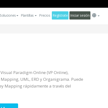
Soluciones
Plantillas
Precios
Regístrate
Iniciar sesión
 Visual Paradigm Online (VP Online),
y Mapping, UML, ERD y Organigrama. Puede
ney Mapping rápidamente a través del