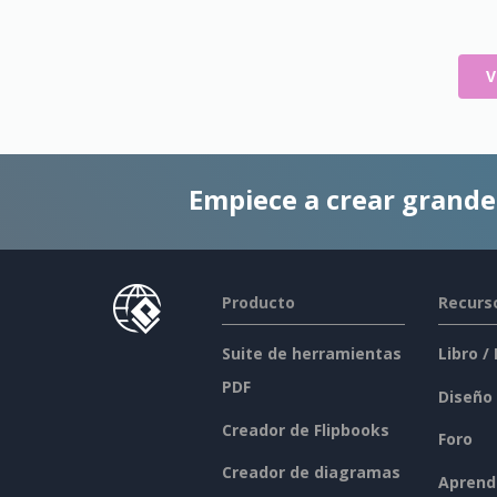
V
Empiece a crear grand
Producto
Recurs
Suite de herramientas
Libro /
PDF
Diseño
Creador de Flipbooks
Foro
Creador de diagramas
Aprend