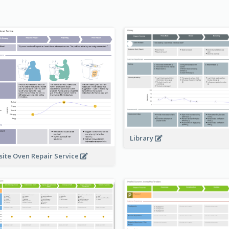
Library
site Oven Repair Service