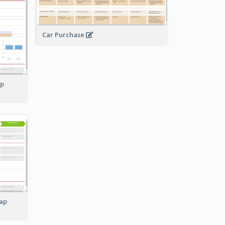
Car Purchase
ap
ap