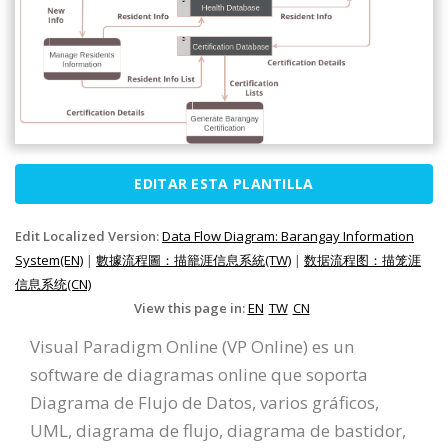
EDITAR ESTA PLANTILLA
Edit Localized Version:
Data Flow Diagram: Barangay Information
System(EN)
|
數據流程圖：描籠涯信息系統(TW)
|
数据流程图：描笼涯
信息系统(CN)
View this page in:
EN
TW
CN
Visual Paradigm Online (VP Online) es un
software de diagramas online que soporta
Diagrama de Flujo de Datos, varios gráficos,
UML, diagrama de flujo, diagrama de bastidor,