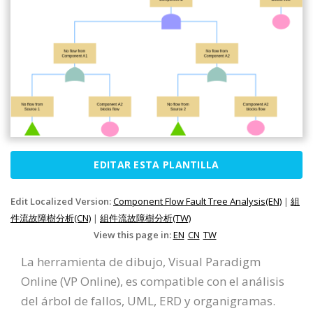
EDITAR ESTA PLANTILLA
Edit Localized Version:
Component Flow Fault Tree Analysis(EN)
|
組
件流故障樹分析(CN)
|
組件流故障樹分析(TW)
View this page in:
EN
CN
TW
La herramienta de dibujo, Visual Paradigm
Online (VP Online), es compatible con el análisis
del árbol de fallos, UML, ERD y organigramas.