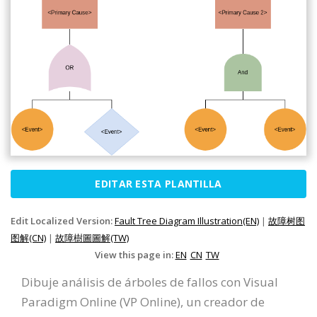
EDITAR ESTA PLANTILLA
Edit Localized Version:
Fault Tree Diagram Illustration(EN)
|
故障树图
图解(CN)
|
故障樹圖圖解(TW)
View this page in:
EN
CN
TW
Dibuje análisis de árboles de fallos con Visual
Paradigm Online (VP Online), un creador de