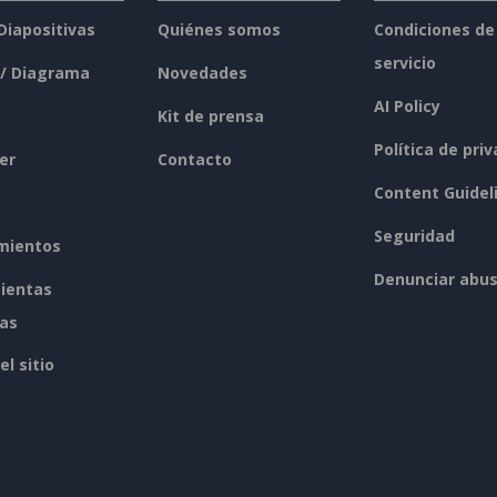
 Diapositivas
Quiénes somos
Condiciones de
servicio
 / Diagrama
Novedades
AI Policy
Kit de prensa
Política de pri
er
Contacto
Content Guidel
Seguridad
mientos
Denunciar abu
ientas
tas
l sitio