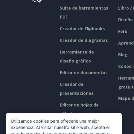
Suite de herramientas
Libro /
PDF
Diseño
Creador de Flipbooks
Foro
Creador de diagramas
Aprend
Herramienta de
Blog
diseño gráfico
Conoci
Editor de documentos
Herram
Creador de
gratui
presentaciones
Mapa de
Editor de hojas de
cálculo
Utilizamos cookies para ofrecerle una mejor
Precios
experiencia. Al visitar nuestro sitio web, acepta el
uso de cookies tal y como se describe en nuestra