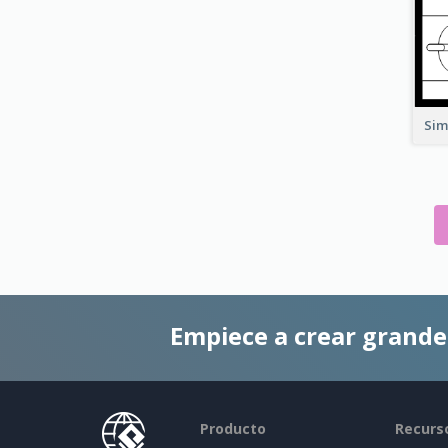
Sim
Empiece a crear grand
Producto
Recurs