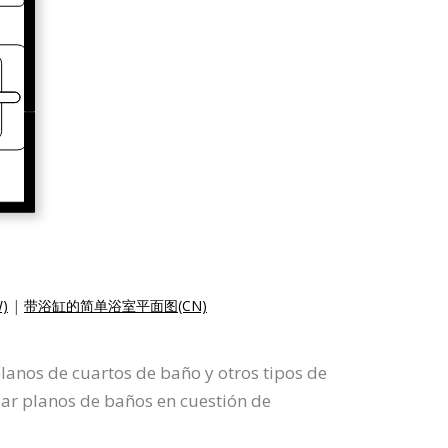
)
|
带浴缸的简单浴室平面图(CN)
lanos de cuartos de baño y otros tipos de
ar planos de baños en cuestión de