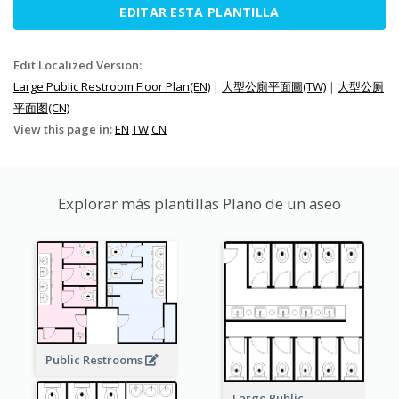
EDITAR ESTA PLANTILLA
Edit Localized Version:
Large Public Restroom Floor Plan(EN)
|
大型公廁平面圖(TW)
|
大型公厕
平面图(CN)
View this page in:
EN
TW
CN
Explorar más plantillas Plano de un aseo
Public Restrooms
Large Public