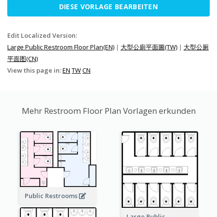
DIESE VORLAGE BEARBEITEN
Edit Localized Version:
Large Public Restroom Floor Plan(EN)
|
大型公廁平面圖(TW)
|
大型公厕
平面图(CN)
View this page in:
EN
TW
CN
Mehr Restroom Floor Plan Vorlagen erkunden
Public Restrooms
Large Public