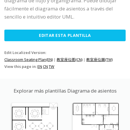
diagrama de flujo y organigrama. Puede dibujar
fácilmente el diagrama de asientos a través del
sencillo e intuitivo editor UML.
EDITAR ESTA PLANTILLA
Edit Localized Version:
Classroom Seating Plan(EN)
|
教室座位图(CN)
|
教室座位圖(TW)
View this page in:
EN
CN
TW
Explorar más plantillas Diagrama de asientos