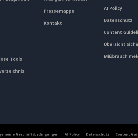
AI Policy
Pressemappe
Datenschutz
Kontakt
Content Guidel
Übersicht Siche
Mißbrauch mel
lose Tools
verzeichnis
lgemeine Geschäftsbedingungen
AI Policy
Datenschutz
Content Gui