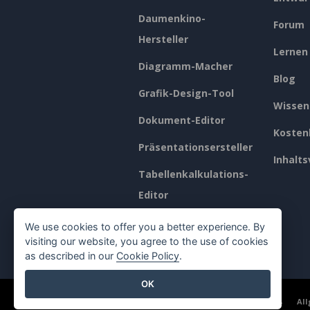
Daumenkino-
Forum
Hersteller
Lernen
Diagramm-Macher
Blog
Grafik-Design-Tool
Wissen
Dokument-Editor
Kosten
Präsentationsersteller
Inhalts
Tabellenkalkulations-
Editor
Preisgestaltung
We use cookies to offer you a better experience. By
visiting our website, you agree to the use of cookies
as described in our
Cookie Policy
.
OK
©2026 by Visual Paradigm. Alle Rechte vorbehalten.
Al