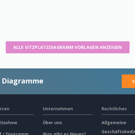
ALLE SITZPLATZDIAGRAMM VORLAGEN ANZEIGEN
ge Diagramme
S
rcen
Unternehmen
Rechtliches
 Diashow
Über uns
Allgemeine
Geschäftsbedi
f / Diagramm
Was gibt es Neues?