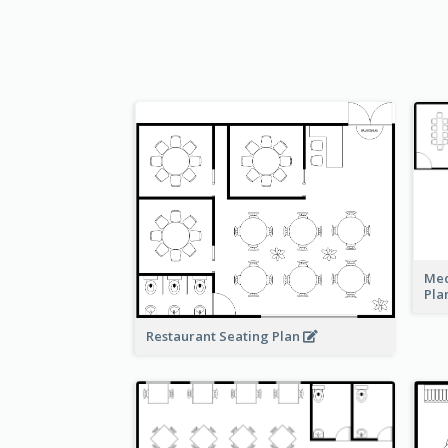
Med
Pla
Restaurant Seating Plan