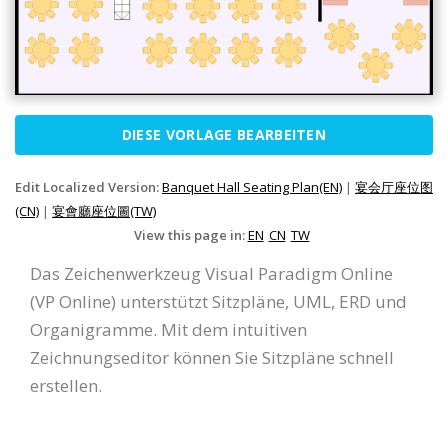
DIESE VORLAGE BEARBEITEN
Edit Localized Version:
Banquet Hall Seating Plan(EN)
|
宴会厅座位图
(CN)
|
宴會廳座位圖(TW)
View this page in:
EN
CN
TW
Das Zeichenwerkzeug Visual Paradigm Online
(VP Online) unterstützt Sitzpläne, UML, ERD und
Organigramme. Mit dem intuitiven
Zeichnungseditor können Sie Sitzpläne schnell
erstellen.