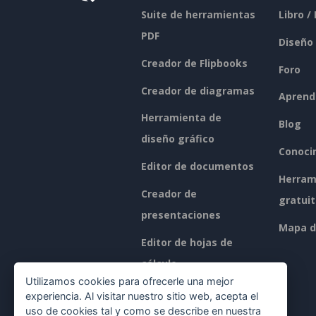
Suite de herramientas
Libro /
PDF
Diseño
Creador de Flipbooks
Foro
Creador de diagramas
Aprend
Herramienta de
Blog
diseño gráfico
Conoci
Editor de documentos
Herram
Creador de
gratui
presentaciones
Mapa de
Editor de hojas de
cálculo
Utilizamos cookies para ofrecerle una mejor
Precios
experiencia. Al visitar nuestro sitio web, acepta el
uso de cookies tal y como se describe en nuestra