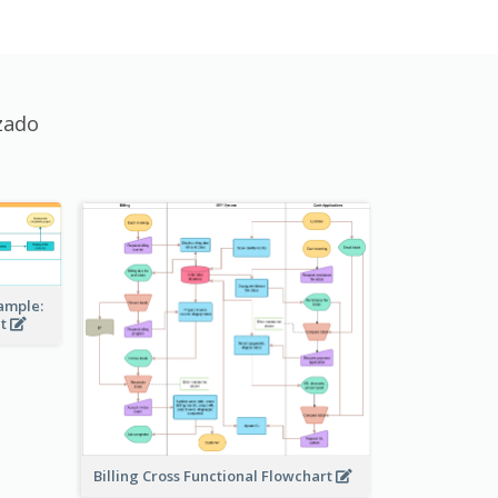
zado
ample:
ct
Billing Cross Functional Flowchart