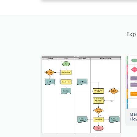
Exp
Med
Flo