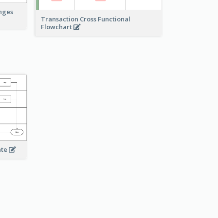
anges
Transaction Cross Functional
Flowchart
ate