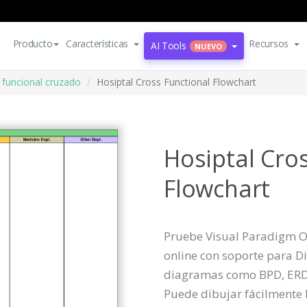
Producto
Características
Recursos
AI Tools
NUEVO
 funcional cruzado
Hosiptal Cross Functional Flowchart
Hosiptal Cro
Flowchart
Pruebe Visual Paradigm On
online con soporte para D
diagramas como BPD, ERD 
Puede dibujar fácilmente