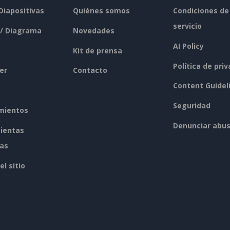
 Diapositivas
Quiénes somos
Condiciones de
servicio
 / Diagrama
Novedades
AI Policy
Kit de prensa
Política de pri
er
Contacto
Content Guidel
Seguridad
mientos
Denunciar abu
ientas
tas
l sitio