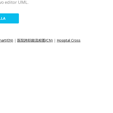
tivo editor UML.
LLA
hart(EN)
|
医院跨职能流程图(CN)
|
Hosiptal Cross