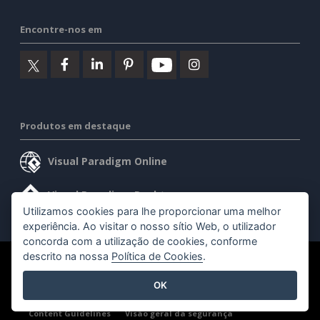
Encontre-nos em
Produtos em destaque
Visual Paradigm Online
Visual Paradigm Desktop
Utilizamos cookies para lhe proporcionar uma melhor
experiência. Ao visitar o nosso sítio Web, o utilizador
concorda com a utilização de cookies, conforme
descrito na nossa
Política de Cookies
.
©2026 by Visual Paradigm. Todos os direitos reservados.
OK
Termos de serviço
AI Policy
Política de privacidade
Content Guidelines
Visão geral da segurança