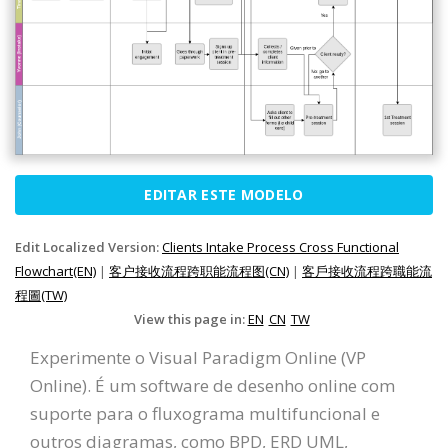
EDITAR ESTE MODELO
Edit Localized Version:
Clients Intake Process Cross Functional
Flowchart(EN)
|
客户接收流程跨职能流程图(CN)
|
客戶接收流程跨職能流
程圖(TW)
View this page in:
EN
CN
TW
Experimente o Visual Paradigm Online (VP
Online). É um software de desenho online com
suporte para o fluxograma multifuncional e
outros diagramas, como BPD, ERD UML,