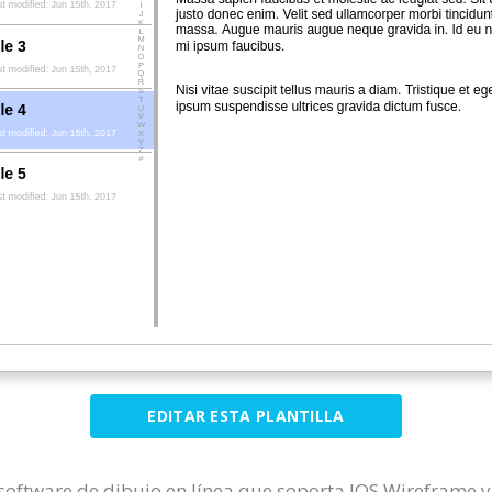
EDITAR ESTA PLANTILLA
n software de dibujo en línea que soporta IOS Wirefram