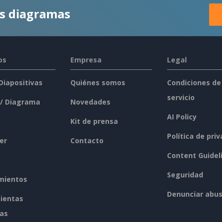
es diagramas
os
Empresa
Legal
 Diapositivas
Quiénes somos
Condiciones de
servicio
 / Diagrama
Novedades
AI Policy
Kit de prensa
Política de pri
er
Contacto
Content Guidel
Seguridad
mientos
Denunciar abu
ientas
tas