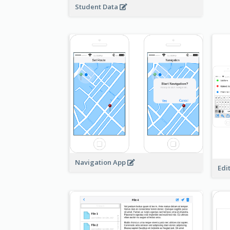
Student Data
Navigation App
Edi