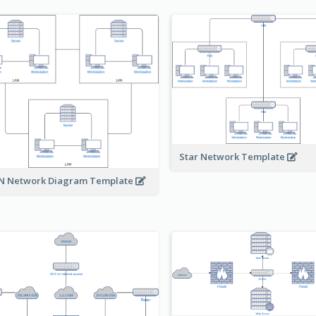
Star Network Template
 Network Diagram Template