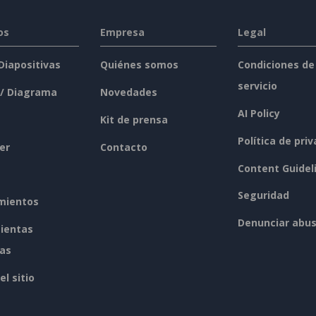
os
Empresa
Legal
 Diapositivas
Quiénes somos
Condiciones de
servicio
 / Diagrama
Novedades
AI Policy
Kit de prensa
Política de pri
er
Contacto
Content Guidel
Seguridad
mientos
Denunciar abu
ientas
tas
l sitio