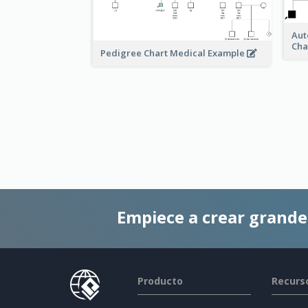
Aut
Cha
Pedigree Chart Medical Example
Empiece a crear grand
Producto
Recurs