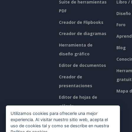
Suite de herramientas
Libro /
PDF
Diseño
Creador de Flipbooks
Foro
Creador de diagramas
Aprend
Herramienta de
Blog
diseño gráfico
Conoci
Editor de documentos
Herram
Creador de
gratui
presentaciones
Mapa de
Editor de hojas de
cálculo
Utilizamos cookies para ofrecerle una mejor
Precios
experiencia. Al visitar nuestro sitio web, acepta el
uso de cookies tal y como se describe en nuestra
Política de cookies
.