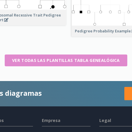
osomal Recessive Trait Pedigree
rt
Pedigree Probability Example
VER TODAS LAS PLANTILLAS TABLA GENEALÓGICA
es diagramas
os
Empresa
Legal