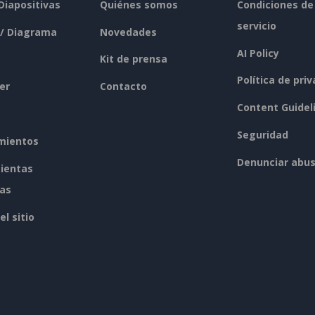
 Diapositivas
Quiénes somos
Condiciones de
servicio
 / Diagrama
Novedades
AI Policy
Kit de prensa
Política de pri
er
Contacto
Content Guidel
Seguridad
mientos
Denunciar abu
ientas
tas
l sitio