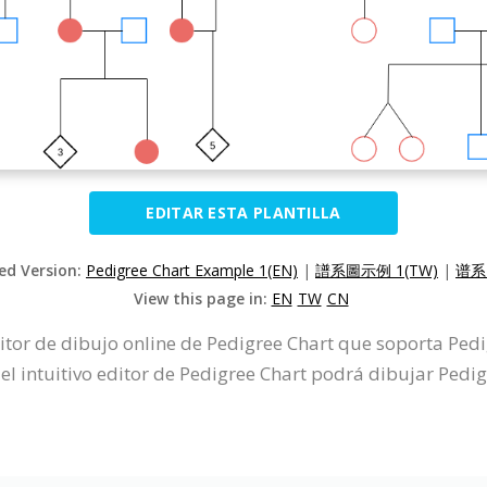
EDITAR ESTA PLANTILLA
zed Version:
Pedigree Chart Example 1(EN)
|
譜系圖示例 1(TW)
|
谱系
View this page in:
EN
TW
CN
itor de dibujo online de Pedigree Chart que soporta Ped
l intuitivo editor de Pedigree Chart podrá dibujar Pedi