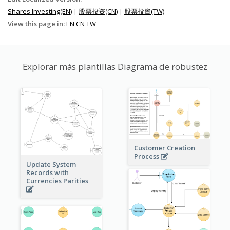
Shares Investing(EN)
|
股票投资(CN)
|
股票投資(TW)
View this page in:
EN
CN
TW
Explorar más plantillas Diagrama de robustez
Customer Creation
Process
Update System
Records with
Currencies Parities