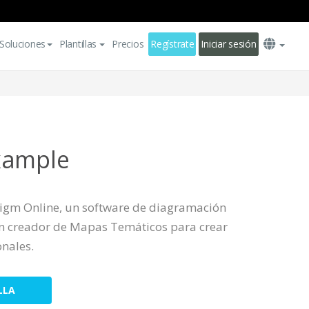
Soluciones
Plantillas
Precios
Regístrate
Iniciar sesión
xample
igm Online, un software de diagramación
an creador de Mapas Temáticos para crear
nales.
LLA