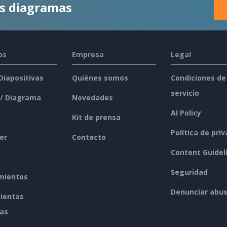
es diagramas
os
Empresa
Legal
 Diapositivas
Quiénes somos
Condiciones de
servicio
 / Diagrama
Novedades
AI Policy
Kit de prensa
Política de pri
er
Contacto
Content Guidel
Seguridad
mientos
Denunciar abu
ientas
tas