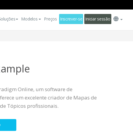
Soluções
Modelos
Preços
Inscrever-se
Iniciar sessão
xample
radigm Online, um software de
ferece um excelente criador de Mapas de
de Tópicos profissionais.
O