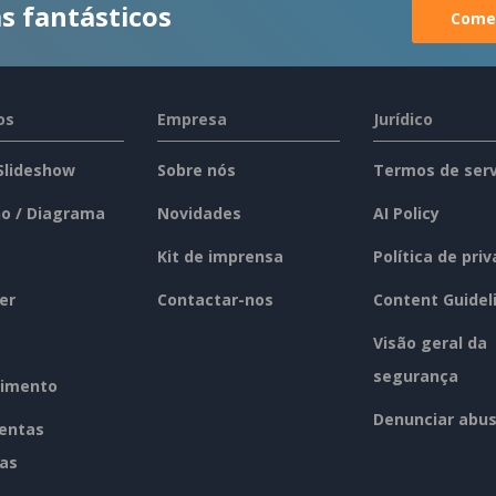
s fantásticos
Comec
os
Empresa
Jurídico
 Slideshow
Sobre nós
Termos de serv
o / Diagrama
Novidades
AI Policy
Kit de imprensa
Política de pri
er
Contactar-nos
Content Guidel
Visão geral da
segurança
imento
Denunciar abu
entas
tas