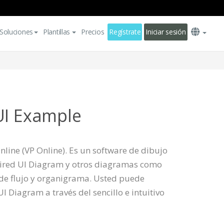
Soluciones
Plantillas
Precios
Regístrate
Iniciar sesión
UI Example
line (VP Online). Es un software de dibujo
Wired UI Diagram y otros diagramas como
e flujo y organigrama. Usted puede
I Diagram a través del sencillo e intuitivo