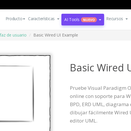
Producto
Características
Recursos
AI Tools
NUEVO
faz de usuario
Basic Wired UI Example
Basic Wired 
Pruebe Visual Paradigm On
online con soporte para 
BPD, ERD UML, diagrama d
dibujar fácilmente Wired U
editor UML.