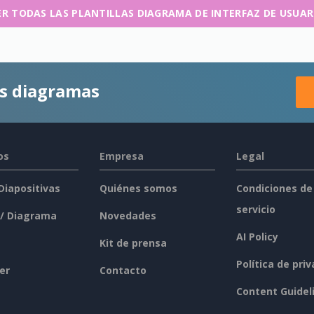
ER TODAS LAS PLANTILLAS DIAGRAMA DE INTERFAZ DE USUAR
es diagramas
os
Empresa
Legal
 Diapositivas
Quiénes somos
Condiciones de
servicio
 / Diagrama
Novedades
AI Policy
Kit de prensa
Política de pri
er
Contacto
Content Guidel