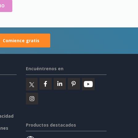
IO
Comience gratis
Encuéntrenos en
vacidad
Productos destacados
ines