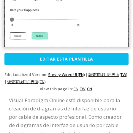
EDITAR ESTA PLANTILLA
Edit Localized Version:
Survey Wired UI (EN)
|
調查有線用戶界面(TW)
|
调查有线用户界面(CN)
View this page in:
EN
TW
CN
Visual Paradigm Online está disponible para la
creación de diagramas de interfaz de usuario
por cable de aspecto profesional. Como creador
de diagramas de interfaz de usuario por cable