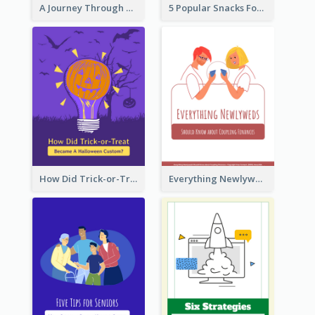
A Journey Through Desserts
5 Popular Snacks For Halloween
How Did Trick-or-Treat Became A Halloween Custom?
Everything Newlyweds Should Know about Coupling Finances