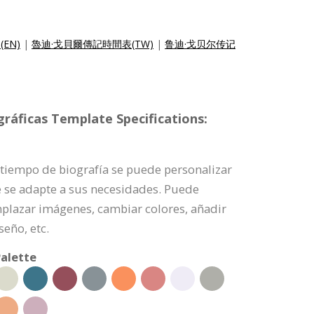
e(EN)
|
魯迪·戈貝爾傳記時間表(TW)
|
鲁迪·戈贝尔传记
gráficas Template Specifications:
e tiempo de biografía se puede personalizar
e se adapte a sus necesidades. Puede
mplazar imágenes, cambiar colores, añadir
seño, etc.
alette