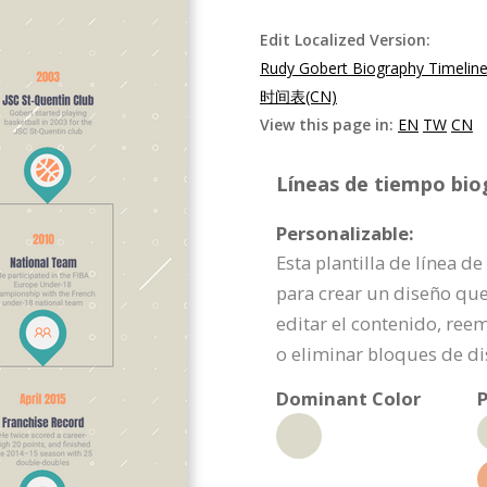
Edit Localized Version:
Rudy Gobert Biography Timelin
时间表(CN)
View this page in:
EN
TW
CN
Líneas de tiempo bio
Personalizable:
Esta plantilla de línea d
para crear un diseño qu
editar el contenido, ree
o eliminar bloques de di
Dominant Color
P