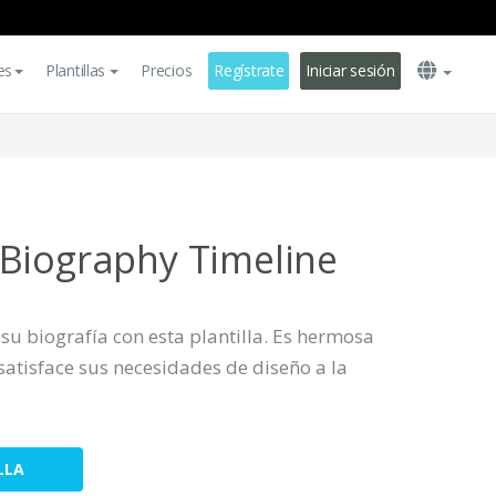
es
Plantillas
Precios
Regístrate
Iniciar sesión
Biography Timeline
 su biografía con esta plantilla. Es hermosa
 satisface sus necesidades de diseño a la
LLA