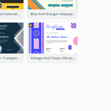
Yellow And Black Contrast Simple Certificate
Blue And Orange Company Triangles With Badge Certificate
Navy And Sliver Triangles Appreciation Certificate
Vintage And Classic Vibrant Certificate Design Ideas