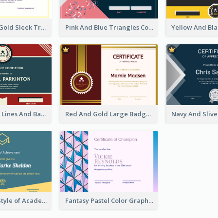
Professional Gold Sleek Triangular Elegant Certificate Design
Pink And Blue Triangles Confetti Celebration Certificate
Red And Blue Lines And Badge Completion Certificate
Red And Gold Large Badge Certificate
Educational Style of Academic Achievement Certificate Design
Fantasy Pastel Color Graphic Certificate Design