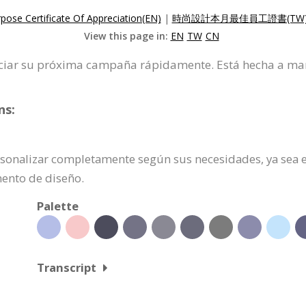
pose Certificate Of Appreciation(EN)
|
時尚設計本月最佳員工證書(TW
View this page in:
EN
TW
CN
 iniciar su próxima campaña rápidamente. Está hecha a ma
ns:
ersonalizar completamente según sus necesidades, ya sea e
mento de diseño.
Palette
Transcript