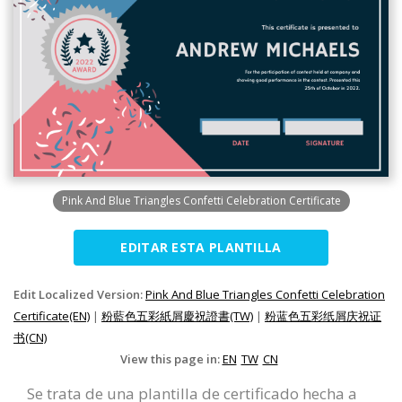
Pink And Blue Triangles Confetti Celebration Certificate
EDITAR ESTA PLANTILLA
Edit Localized Version:
Pink And Blue Triangles Confetti Celebration
Certificate(EN)
|
粉藍色五彩紙屑慶祝證書(TW)
|
粉蓝色五彩纸屑庆祝证
书(CN)
View this page in:
EN
TW
CN
Se trata de una plantilla de certificado hecha a