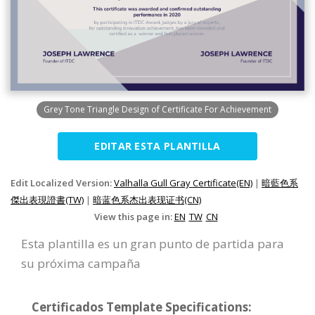
Grey Tone Triangle Design of Certificate For Achievement
EDITAR ESTA PLANTILLA
Edit Localized Version:
Valhalla Gull Gray Certificate(EN)
|
暗藍色系
傑出表現證書(TW)
|
暗蓝色系杰出表现证书(CN)
View this page in:
EN
TW
CN
Esta plantilla es un gran punto de partida para
su próxima campaña
Certificados Template Specifications: